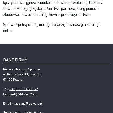
łączą innowacyjność z udokumentowaną trwałością. Razem z
Powers Maszyny zyskują Państwo partnera, który pomoże
zbudować nowoczesne i zyskowne przedsiębiorstwo.
Sprawdź pełną ofertę maszyn i osprzętu w naszym katalogu
online.
DANE FIRMY
Powers Maszyny Sp. z o.o.
ul. Poznańska 99, Czapury
61-160 Poznań
(+48) 61-624-75-52
Tel:
(+48) 61-624-75-58
Fax:
maszyny@powers.pl
Email:
Social media - obserwuj nas: