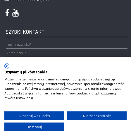
SZYBKI KONTAKT
Używamy plików cookie
Możemy je zamieścić w celu analizy danych dotyczących odwiedzających,
ulepszenia naszej strony internetowej, pokazania spersonalizowanych treści i
zapewnienia Państwu wspaniałego doświadczenia na stronie internetowej.
Aby uzyskać więcej informacji na temat plików cookie, których używamy,
otwórz ustawienia.
Wyrażam zgodę na wykorzystanie moich danych do udzielenia odpowiedzi na zadane przeze
mnie pytanie.
Akceptuj wszystko
Nie zgadzam się
Dostosuj