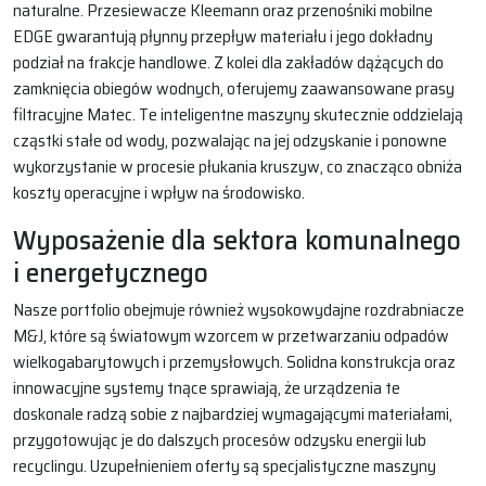
naturalne. Przesiewacze Kleemann oraz przenośniki mobilne
EDGE gwarantują płynny przepływ materiału i jego dokładny
podział na frakcje handlowe. Z kolei dla zakładów dążących do
zamknięcia obiegów wodnych, oferujemy zaawansowane prasy
filtracyjne Matec. Te inteligentne maszyny skutecznie oddzielają
cząstki stałe od wody, pozwalając na jej odzyskanie i ponowne
wykorzystanie w procesie płukania kruszyw, co znacząco obniża
koszty operacyjne i wpływ na środowisko.
Wyposażenie dla sektora komunalnego
i energetycznego
Nasze portfolio obejmuje również wysokowydajne rozdrabniacze
M&J, które są światowym wzorcem w przetwarzaniu odpadów
wielkogabarytowych i przemysłowych. Solidna konstrukcja oraz
innowacyjne systemy tnące sprawiają, że urządzenia te
doskonale radzą sobie z najbardziej wymagającymi materiałami,
przygotowując je do dalszych procesów odzysku energii lub
recyclingu. Uzupełnieniem oferty są specjalistyczne maszyny