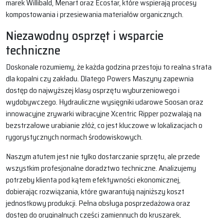
marek Willibald, Menart oraz Ecostar, które wspierają procesy
kompostowania i przesiewania materiałów organicznych.
Niezawodny osprzęt i wsparcie
techniczne
Doskonale rozumiemy, że każda godzina przestoju to realna strata
dla kopalni czy zakładu. Dlatego Powers Maszyny zapewnia
dostęp do najwyższej klasy osprzętu wyburzeniowego i
wydobywczego. Hydrauliczne wysięgniki udarowe Soosan oraz
innowacyjne zrywarki wibracyjne Xcentric Ripper pozwalają na
bezstrzałowe urabianie złóż, co jest kluczowe w lokalizacjach o
rygorystycznych normach środowiskowych.
Naszym atutem jest nie tylko dostarczanie sprzętu, ale przede
wszystkim profesjonalne doradztwo techniczne. Analizujemy
potrzeby klienta pod kątem efektywności ekonomicznej,
dobierając rozwiązania, które gwarantują najniższy koszt
jednostkowy produkcji. Pełna obsługa posprzedażowa oraz
dostęp do oryginalnych części zamiennych do kruszarek,