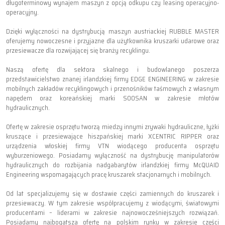
długoterminowy wynajem maszyn z opcją odkupu czy leasing operacyjno-
operacyjny.
Dzięki wyłączności na dystrybucją maszyn austriackiej RUBBLE MASTER
oferujemy nowoczesne i przyjazne dla użytkownika kruszarki udarowe oraz
przesiewacze dla rozwijającej się branży recyklingu.
Naszą ofertę dla sektora skalnego i budowlanego poszerza
przedstawicielstwo znanej irlandzkiej firmy EDGE ENGINEERING w zakresie
mobilnych zakładów recyklingowych i przenośników taśmowych z własnym
napędem oraz koreańskiej marki SOOSAN w zakresie młotów
hydraulicznych.
Ofertę w zakresie osprzętu tworzą miedzy innymi zrywaki hydrauliczne, łyżki
kruszące i przesiewające hiszpańskiej marki XCENTRIC RIPPER oraz
urządzenia włoskiej firmy VTN wiodącego producenta osprzętu
wyburzeniowego. Posiadamy wyłączność na dystrybucję manipulatorów
hydraulicznych do rozbijania nadgabarytów irlandzkiej firmy McQUAID
Engineering wspomagających pracę kruszarek stacjonarnych i mobilnych.
Od lat specjalizujemy się w dostawie części zamiennych do kruszarek i
przesiewaczy. W tym zakresie współpracujemy z wiodącymi, światowymi
producentami – liderami w zakresie najnowocześniejszych rozwiązań.
Posiadamy najbogatsza ofertę na polskim rynku w zakresie części