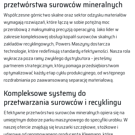
przetwórstwa surowców mineralnych
Współczesne górnictwo skalne oraz sektor odzysku materiałów
wymagają rozwiązań, które łączą w sobie potężną moc
przerobową z maksymalną precyzją operacyjną. Jako lider w
zakresie kompleksowej obsługi kopalń surowców skalnych i
zakładów recyklingowych, Powers Maszyny dostarcza
technologie, które redefiniują standardy efektywności. Nasza rola
wykracza poza ramy zwykłego dystrybutora – jesteśmy
partnerem strategicznym, który pomaga przedsiębiorstwom
optymalizować każdy etap cyklu produkcyjnego, od wstępnego
rozdrabniania po zaawansowaną separację materiałową.
Kompleksowe systemy do
przetwarzania surowców i recyklingu
Efektywne przetwórstwo surowców mineralnych opiera się na
umiejętnym doborze parku maszynowego do specyfiki urobku. W
naszej ofercie znajdują się kruszarki szczękowe, stożkowe i
udarowe od renomowanego producenta Kleemann, które