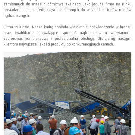
zamiennych do maszyn górnictwa skalnego. Jako jedyna firma na rynku
posiadamy pełną ofertę części zamiennych do wszystkich typów młotów
hydraulicznych.
Firma to ludzie. Nasza kadrę posiada wieloletnie doświadczenie w branży
oraz kwalifikacje pozwalające sprostać najtrudniejszym wyzwaniom,
zaoferować kompleksową i profesjonalna obsługę. Oferujemy naszym
klientom najwyższej jakości produkty po konkurencyjnych cenach.