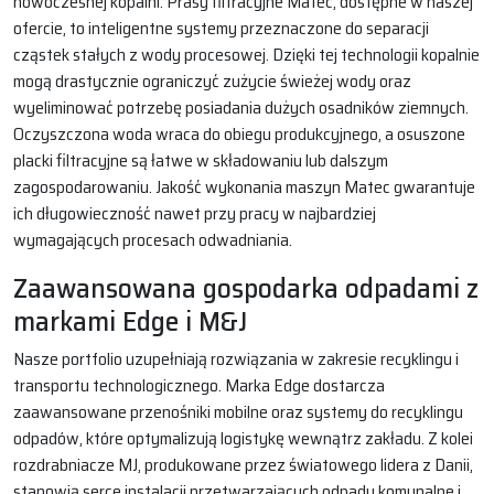
nowoczesnej kopalni. Prasy filtracyjne Matec, dostępne w naszej
ofercie, to inteligentne systemy przeznaczone do separacji
cząstek stałych z wody procesowej. Dzięki tej technologii kopalnie
mogą drastycznie ograniczyć zużycie świeżej wody oraz
wyeliminować potrzebę posiadania dużych osadników ziemnych.
Oczyszczona woda wraca do obiegu produkcyjnego, a osuszone
placki filtracyjne są łatwe w składowaniu lub dalszym
zagospodarowaniu. Jakość wykonania maszyn Matec gwarantuje
ich długowieczność nawet przy pracy w najbardziej
wymagających procesach odwadniania.
Zaawansowana gospodarka odpadami z
markami Edge i M&J
Nasze portfolio uzupełniają rozwiązania w zakresie recyklingu i
transportu technologicznego. Marka Edge dostarcza
zaawansowane przenośniki mobilne oraz systemy do recyklingu
odpadów, które optymalizują logistykę wewnątrz zakładu. Z kolei
rozdrabniacze MJ, produkowane przez światowego lidera z Danii,
stanowią serce instalacji przetwarzających odpady komunalne i